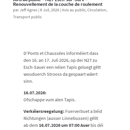
Renouvellement de la couche de roulement
par
Jeff Agnes
|
8 Juil, 2026
|
Avis au public
,
Circulation
,
Transport public
D’Ponts et Chaussées informéiert dass
den 16. an 17. Juli 2026, op der N27 zu
Esch-Sauer een néien Tapis geluegt gëtt
wouduerch Strooss da gespaart wäert
sinn.
16.07.2026:
Ofschappe vum alen Tapis
.
Verkéiersreegelung:
Fuerverbuet a béid
Richtungen
(ausser Linnebussen) gëllt
ab dem
16.07.2026 um 07:00 Auer
bis déi