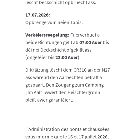
lescht Deckschicht opbruecht ass.
17.07.2026:
Opbrénge vum neien Tapis.
Verkéiersreegelung:
Fuerverbuet a
béide Richtungen
gëllt ab
07:00 Auer
bis
déi nei Deckschicht ofgekillt ass
(ongeféier bis
22:00 Auer
).
D’Kräizung tëscht dem CR316 an der N27
ass wärend den Aarbechten betraff a
gespaart. Den Zougang zum Camping
„Im Aal“ iwwert den Heischtergronn
bleift awer garantéiert.
L’Administration des ponts et chaussées
vous informe que le 16 et 17 juillet 2026,