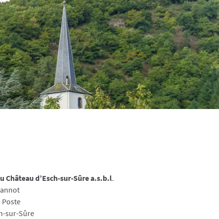
u Château d’Esch-sur-Sûre a.s.b.l
.
eannot
 Po​​ste
-sur-Sûre​​