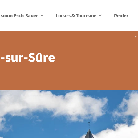
isioun Esch-Sauer
Loisirs & Tourisme
Reider
»
-sur-Sûre