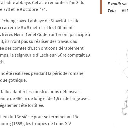
» à ladite abbaye. Cet acte remonte à l’an 3 du
E-mail:
sa
e 773 et le 9 octobre 774.
Tel.:
691
 échange avec l’abbaye de Stavelot, le site
n carrée de 8 x 8 mètres et les bâtiments
es frères Henri 1er et Godefroi 1er ont participé à
t, ils n’ont pas su réaliser des travaux au
gnée des comtes d’Esch ont considérablement
 temps, la seigneurie d’Esch-sur-Sûre comptait 19
ch.
nc été réalisées pendant la période romane,
oque gothique.
a fallu adapter les constructions défensives.
ceinte de 450 m de long et de 1,5 m de large avec
également été fortifiée.
lieu du 16e siècle pour se terminer au 19e
mbourg (1685), les troupes de Louis XIV