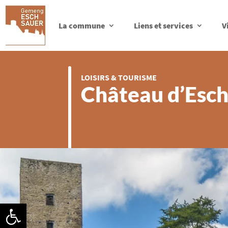
La commune
Liens et services
V
LOISIRS & TOURISME
Château d’Esch
Ouvrir la barre d’outils