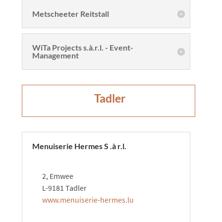
Metscheeter Reitstall
WiTa Projects s.à.r.l. - Event-
Management
​​​Tadler
Menuiserie Hermes S .à r.l.
2, Emwee
L-9181 Tadler
www.menuiserie-hermes.lu