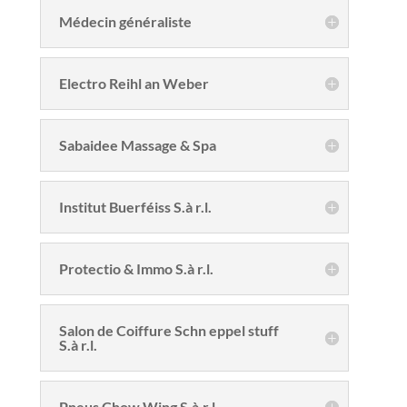
Médecin généraliste
Electro Reihl an Weber
Sabaidee Massage & Spa
Institut Buerféiss S.à r.l.
Protectio & Immo S.à r.l.
Salon de Coiffure Schn eppel stuff
S.à r.l.
Pneus Chow Wing S.à.r.l.