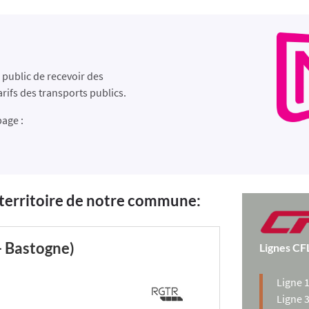
d public de recevoir des
rifs des transports public​s.
page :
 territoire de notre commune:
 - Bastogne)
Lignes CF
Ligne 
Ligne 