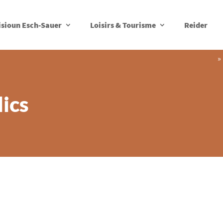
isioun Esch-Sauer
Loisirs & Tourisme
Reider
»
ics