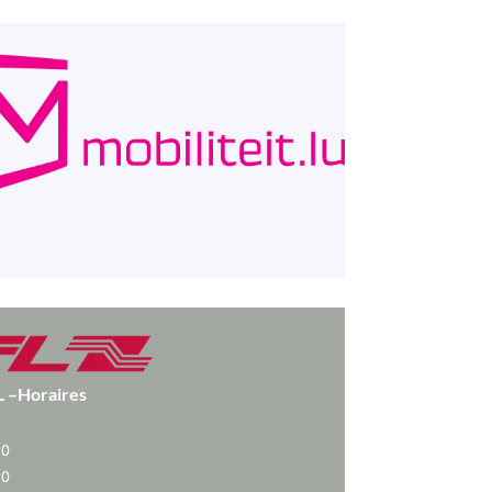
L –
Horaires
10
30