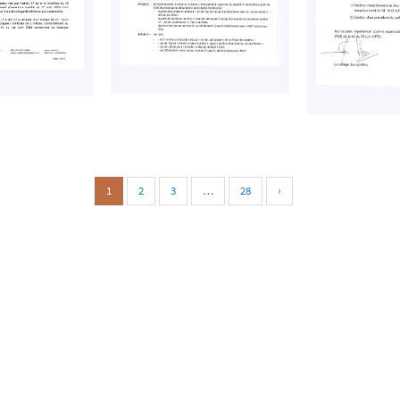
1
2
3
…
28
›