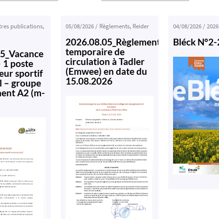
tres publications
,
05/08/2026
/
Règlements
,
Reider
04/08/2026
/
2026
2026.08.05_Règlement
Bléck N°2
temporaire de
05_Vacance
circulation à Tadler
– 1 poste
(Emwee) en date du
eur sportif
15.08.2026
 – groupe
ment A2 (m-