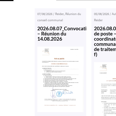
07/08/2026
/
Reider
,
Réunion du
05/08/2026
/
Au
conseil communal
Reider
2026.08.07_Convocation
2026.08.
– Réunion du
de poste 
14.08.2026
coordinat
communal
de traite
f)