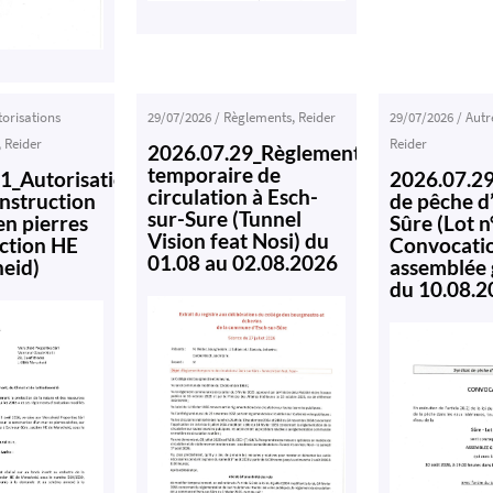
torisations
29/07/2026
/
Règlements
,
Reider
29/07/2026
/
Autr
,
Reider
Reider
2026.07.29_Règlement
temporaire de
1_Autorisation
2026.07.29
circulation à Esch-
onstruction
de pêche d
sur-Sure (Tunnel
en pierres
Sûre (Lot n
Vision feat Nosi) du
ection HE
Convocati
01.08 au 02.08.2026
eid)
assemblée 
du 10.08.2