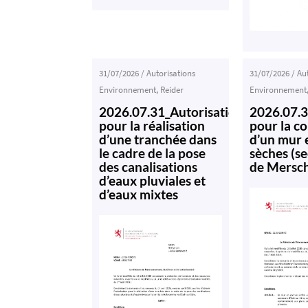
31/07/2026
/
Autorisations
31/07/2026
/
Au
Environnement
,
Reider
Environnement
2026.07.31_Autorisation
2026.07.3
pour la réalisation
pour la c
d’une tranchée dans
d’un mur 
le cadre de la pose
sèches (s
des canalisations
de Mersch
d’eaux pluviales et
d’eaux mixtes