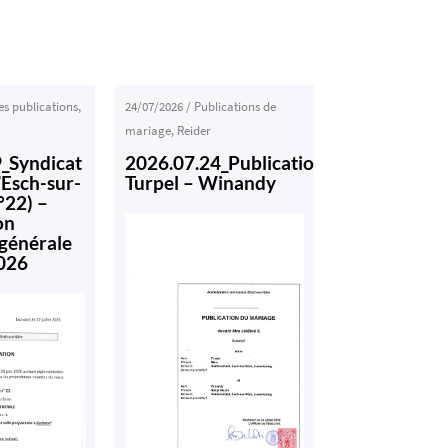
es publications
,
24/07/2026
/
Publications de
mariage
,
Reider
_Syndicat
2026.07.24_Publication
’Esch-sur-
Turpel – Winandy
°22) –
on
générale
026