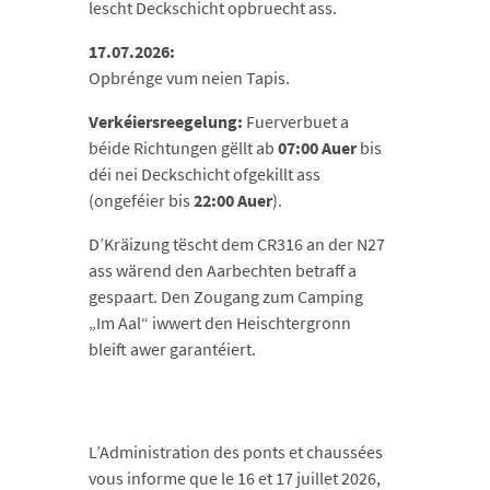
lescht Deckschicht opbruecht ass.
17.07.2026:
Opbrénge vum neien Tapis.
Verkéiersreegelung:
Fuerverbuet a
béide Richtungen
gëllt ab
07:00 Auer
bis
déi nei Deckschicht ofgekillt ass
(ongeféier bis
22:00 Auer
).
D’Kräizung tëscht dem CR316 an der N27
ass wärend den Aarbechten betraff a
gespaart. Den Zougang zum Camping
„Im Aal“ iwwert den Heischtergronn
bleift awer garantéiert.
L’Administration des ponts et chaussées
vous informe que le 16 et 17 juillet 2026,