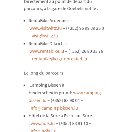
Directement au point de départ du
parcours, à la gare de Goebelsmühle :
RentaBike Ardennes –
www.visitwiltz.lu
– (+352) 95 99 39 25 0
–
visit@wiltz.lu
RentaBike Dikrich –
www.rentabike.lu
– (+352) 26 80 33 76
–
rentabike@cigr-nordstad.lu
Le long du parcours:
Camping Bissen à
Heiderscheidergrund:
www.camping-
bissen.lu
– (+352) 83 90 04 –
info@camping-bissen.lu
Hôtel de la Sûre à Esch-sur-Sûre
:
www.hdls.lu
– (+352) 83 91 10 –
info@hdls.lu
.