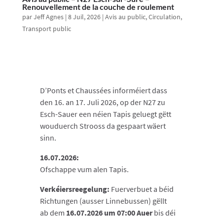
Renouvellement de la couche de roulement
par
Jeff Agnes
|
8 Juil, 2026
|
Avis au public
,
Circulation
,
Transport public
D’Ponts et Chaussées informéiert dass
den 16. an 17. Juli 2026, op der N27 zu
Esch-Sauer een néien Tapis geluegt gëtt
wouduerch Strooss da gespaart wäert
sinn.
16.07.2026:
Ofschappe vum alen Tapis
.
Verkéiersreegelung:
Fuerverbuet a béid
Richtungen
(ausser Linnebussen) gëllt
ab dem
16.07.2026 um 07:00 Auer
bis déi