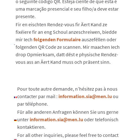
o seguinte código QR. Esteja ciente de que esta é
uma marcação presencial e seu filho/a deve estar
presente.
Fir en eischten Rendez-vous fir Äert Kand ze
fixéiere fir an eng Schoul anzeschreiwen, biedde
mir Iech
folgenden Formulaire
auszefëllen oder
folgenden QR Code ze scannen. Mir maachen Iech
drop Opmierksam, datt dëst e physische Rendez-
vous ass an Äert Kand muss och präsent sinn.
Pour toute autre demande, n’hésitez pas à nous
contacter par mail :
information.sia@men.lu
ou
par téléphone.
Für alle anderen Anfragen können Sie uns gerne
unter
information.sia@men.lu
oder telefonisch
kontaktieren.
For all other inquiries, please feel free to contact