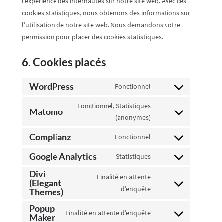
l’expérience des internautes sur notre site web. Avec ces
cookies statistiques, nous obtenons des informations sur
l’utilisation de notre site web. Nous demandons votre
permission pour placer des cookies statistiques.
6. Cookies placés
WordPress
Fonctionnel
Consent
to
Fonctionnel, Statistiques
Matomo
service
Consent
(anonymes)
wordpress
to
Complianz
Fonctionnel
service
Consent
matomo
to
Google Analytics
Statistiques
Consent
service
Divi
to
Finalité en attente
complianz
(Elegant
service
Consent
d’enquête
Themes)
google-
to
Popup
analytics
service
Finalité en attente d’enquête
Maker
Consent