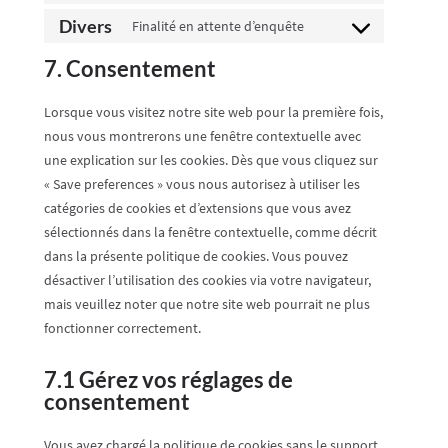
divi-
to
Divers
Finalité en attente d’enquête
(elegant-
Consent
service
themes)
to
7. Consentement
popup-
service
maker
divers
Lorsque vous visitez notre site web pour la première fois,
nous vous montrerons une fenêtre contextuelle avec
une explication sur les cookies. Dès que vous cliquez sur
« Save preferences » vous nous autorisez à utiliser les
catégories de cookies et d’extensions que vous avez
sélectionnés dans la fenêtre contextuelle, comme décrit
dans la présente politique de cookies. Vous pouvez
désactiver l’utilisation des cookies via votre navigateur,
mais veuillez noter que notre site web pourrait ne plus
fonctionner correctement.
7.1 Gérez vos réglages de
consentement
Vous avez chargé la politique de cookies sans le support