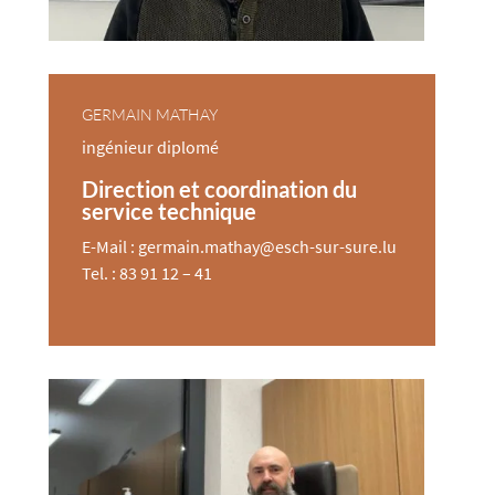
GERMAIN MATHAY
ingénieur diplomé
Direction et coordination du
service technique
E-Mail : germain.mathay@esch-sur-sure.lu
Tel. : 83 91 12 – 41