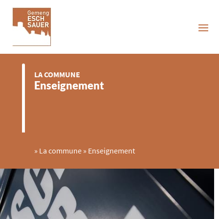
LA COMMUNE
Enseignement
»
La commune
»
Enseignement