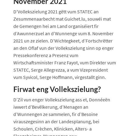
November 2021
D’Vollekszielung 2021 gëtt vum STATEC an
Zesummenaarbecht mat Guichet.lu, souwéi mat
de Gemengen hei am Land organiséiert fir
d’Awunnerzuel an d’Wunnenge vum 8. November
2021 un ze zielen. D’Wichtegkeet, d’Fortschrëtter
an den Oflaf vun der Vollekszielung sinn op enger
Pressekonferenz a Presenz vum
Wirtschaftsminister Franz Fayot, vum Direkter vum
STATEC, Serge Allegrezza, a vum Vizepresident
vum Syvicol, Serge Hoffmann, virgestallt ginn.
Firwat eng Vollekszielung?
D’Zil vun enger Vollekszielung ass et, Donnéeën
iwwert d’Bevëlkerung, d’Menagen an
d’Wunnengen ze sammelen, fir d’Besoine
virauszegesinn an der Landesplanung, bei
Schoulen, Crèchen, Klinicken, Alters- a