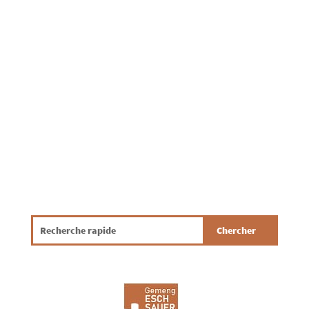
Wiederkonditioune weisen, wéi wäertvoll eis
Drénkwaasserressourcen sinn. Fir och an
Zukunft eng sécher Waasserversuergung ze
garantéieren, ass et wichteg, datt jidderee
bewosst a verantwortungsvoll mat
Drénkwaasser ëmgeet. Mat e puer...