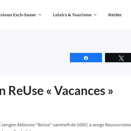
isioun Esch-Sauer
Loisirs & Tourisme
Reider
Partagez
T
n ReUse « Vacances »
 sengen Aktioune “ReUse” sammelt de SIDEC a senge Ressourcenz