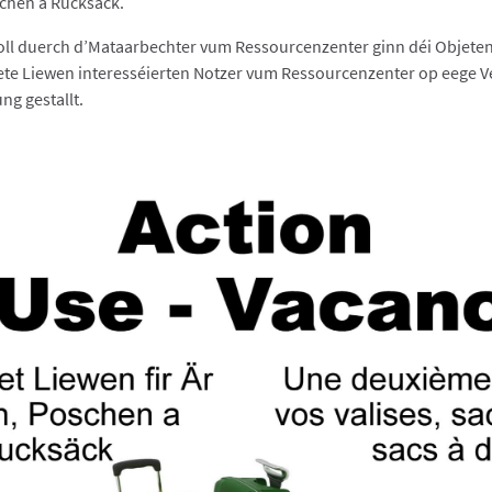
schen a Rucksäck.
oll duerch d’Mataarbechter vum Ressourcenzenter ginn déi Objeten,
te Liewen interesséierten Notzer vum Ressourcenzenter op eege 
ng gestallt.