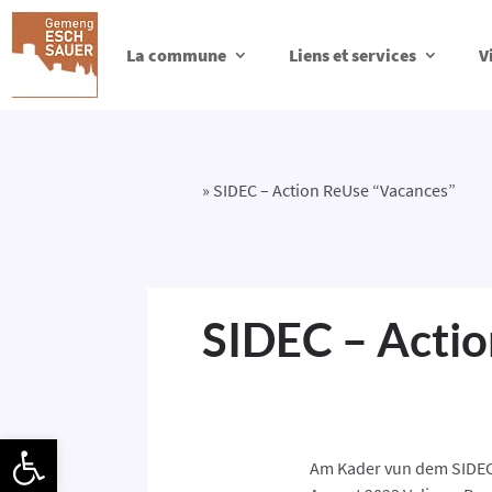
La commune
Liens et services
V
»
SIDEC – Action ReUse “Vacances”
SIDEC – Actio
Ouvrir la barre d’outils
Am Kader vun dem SIDEC