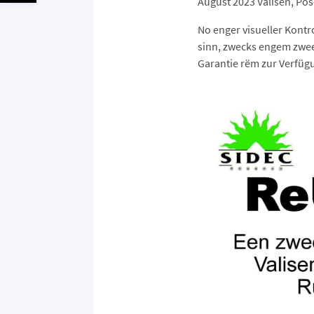
August 2023 Valisen, Po
No enger visueller Kontr
sinn, zwecks engem zwee
Garantie rëm zur Verfügu