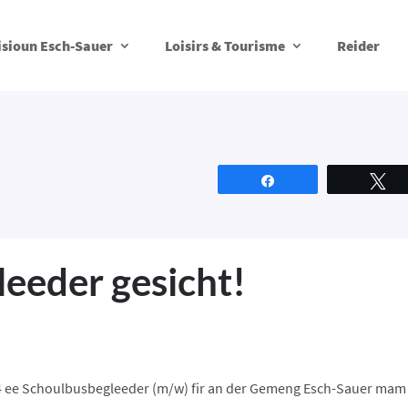
isioun Esch-Sauer
Loisirs & Tourisme
Reider
Partagez
T
eeder gesicht!
024 ee Schoulbusbegleeder (m/w) fir an der Gemeng Esch-Sauer ma