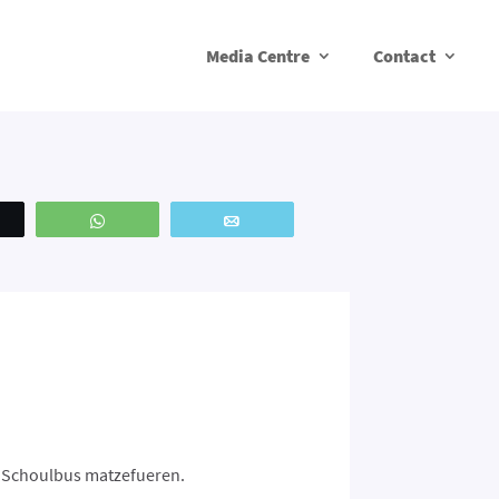
Media Centre
Contact
weetez
WhatsApp
Email
m Schoulbus matzefueren.