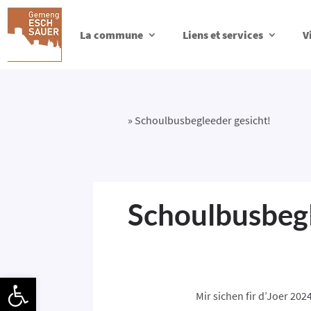
La commune
Liens et services
V
»
Schoulbusbegleeder gesicht!
Schoulbusbegl
Ouvrir la barre d’outils
Mir sichen fir d’Joer 2