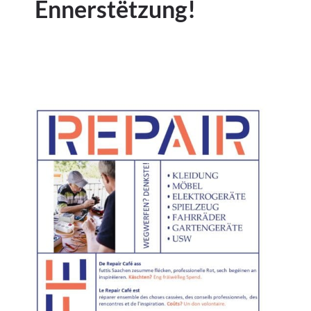
Ënnerstëtzung!