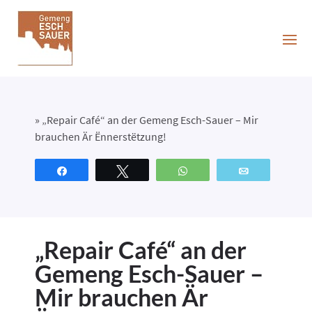
»
„Repair Café“ an der Gemeng Esch-Sauer – Mir
brauchen Är Ënnerstëtzung!
Partagez
Tweetez
WhatsApp
Email
„Repair Café“ an der
Gemeng Esch-Sauer –
Mir brauchen Är