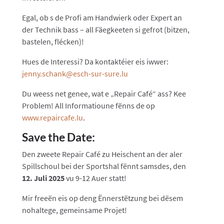
Egal, ob s de Profi am Handwierk oder Expert an
der Technik bass – all Fäegkeeten si gefrot (bitzen,
bastelen, flécken)!
Hues de Interessi? Da kontaktéier eis iwwer:
jenny.schank@esch-sur-sure.lu
Du weess net genee, wat e „Repair Café“ ass? Kee
Problem! All Informatioune fënns de op
www.repaircafe.lu
.
Save the Date:
Den zweete Repair Café zu Heischent an der aler
Spillschoul bei der Sportshal fënnt samsdes, den
12. Juli 2025
vu 9-12 Auer statt!
Mir freeën eis op deng Ënnerstëtzung bei dësem
nohaltege, gemeinsame Projet!