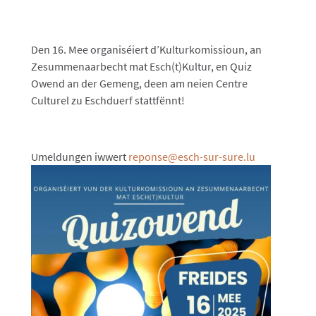
Den 16. Mee organiséiert d’Kulturkomissioun, an
Zesummenaarbecht mat Esch(t)Kultur, en Quiz
Owend an der Gemeng, deen am neien Centre
Culturel zu Eschduerf stattfënnt!
Umeldungen iwwert
reponse@esch-sur-sure.lu