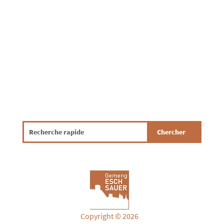
garantéieren, ass et wichteg, datt jidderee
bewosst a verantwortungsvoll mat
Drénkwaasser ëmgeet. Mat e puer...
Copyright © 2026