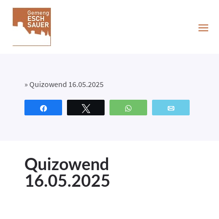
»
Quizowend 16.05.2025
Partagez
Tweetez
WhatsApp
Email
Quizowend
16.05.2025