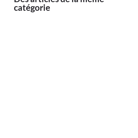
catégorie
Eschduerf, de 24. Juli 2026 Communiqué –
Feier a Grillen um Stau verbueden De
Schäfferot vun der Gemeng Esch-Sauer