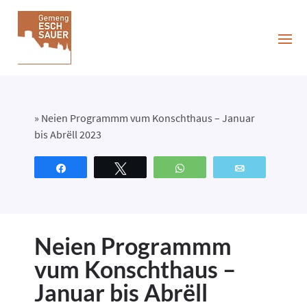
»
Neien Programmm vum Konschthaus – Januar
bis Abrëll 2023
Partagez
Tweetez
WhatsApp
Email
Neien Programmm
vum Konschthaus –
Januar bis Abrëll