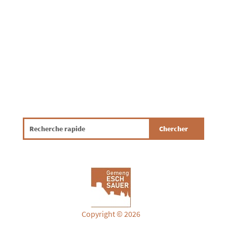
garantéieren, ass et wichteg, datt jidderee
bewosst a verantwortungsvoll mat
Drénkwaasser ëmgeet. Mat e puer...
Copyright © 2026