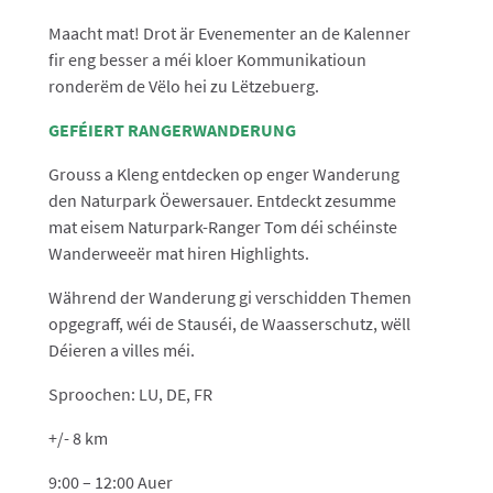
Maacht mat! Drot är Evenementer an de Kalenner
fir eng besser a méi kloer Kommunikatioun
ronderëm de Vëlo hei zu Lëtzebuerg.
GEFÉIERT RANGERWANDERUNG
Grouss a Kleng entdecken op enger Wanderung
den Naturpark Öewersauer. Entdeckt zesumme
mat eisem Naturpark-Ranger Tom déi schéinste
Wanderweeër mat hiren Highlights.
Während der Wanderung gi verschidden Themen
opgegraff, wéi de Stauséi, de Waasserschutz, wëll
Déieren a villes méi.
Sproochen: LU, DE, FR
+/- 8 km
9:00 – 12:00 Auer