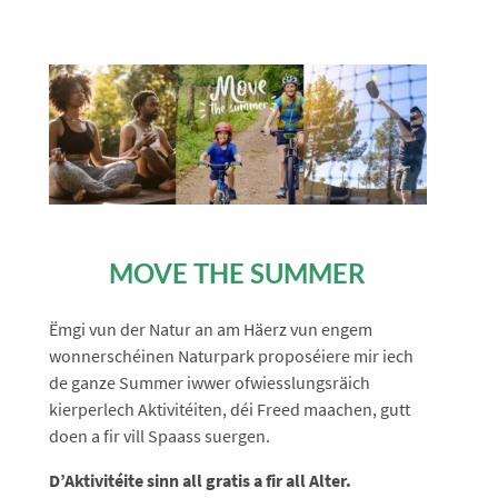
MOVE THE SUMMER
Ëmgi vun der Natur an am Häerz vun engem
wonnerschéinen Naturpark proposéiere mir iech
de ganze Summer iwwer ofwiesslungsräich
kierperlech Aktivitéiten, déi Freed maachen, gutt
doen a fir vill Spaass suergen.
D’Aktivitéite sinn all gratis a fir all Alter.