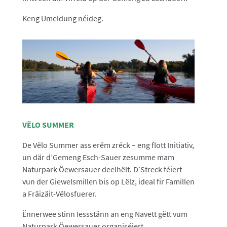
Keng Umeldung néideg.
VËLO SUMMER
De Vëlo Summer ass erëm zréck – eng flott Initiativ,
un där d’Gemeng Esch-Sauer zesumme mam
Naturpark Öewersauer deelhëlt. D’Streck féiert
vun der Giewelsmillen bis op Lëlz, ideal fir Famillen
a Fräizäit-Vëlosfuerer.
Ënnerwee stinn Iessstänn an eng Navett gëtt vum
Naturpark Öewersauer organiséiert.