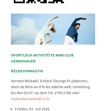
SPORTLECH AKTIVITÉITE MAM CLUB
UEWERSAUER
RÉCKEGYMNASTIK
Vermeit Réckwéi: Einfach Übunge fir jiddereen,
deen de Réck an d’Kräiz stäerke wëll. Umeldung
bis den 02.07. op dem Tel: 2740 2780 oder
clubuewersauer@i-a.lu
Freides, 03. Juli 2026