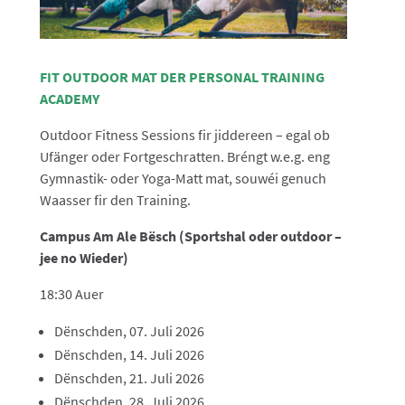
FIT OUTDOOR MAT DER PERSONAL TRAINING
ACADEMY
Outdoor Fitness Sessions fir jiddereen – egal ob
Ufänger oder Fortgeschratten. Bréngt w.e.g. eng
Gymnastik- oder Yoga-Matt mat, souwéi genuch
Waasser fir den Training.
Campus Am Ale Bësch (Sportshal oder outdoor –
jee no Wieder)
18:30 Auer
Dënschden, 07. Juli 2026
Dënschden, 14. Juli 2026
Dënschden, 21. Juli 2026
Dënschden, 28. Juli 2026