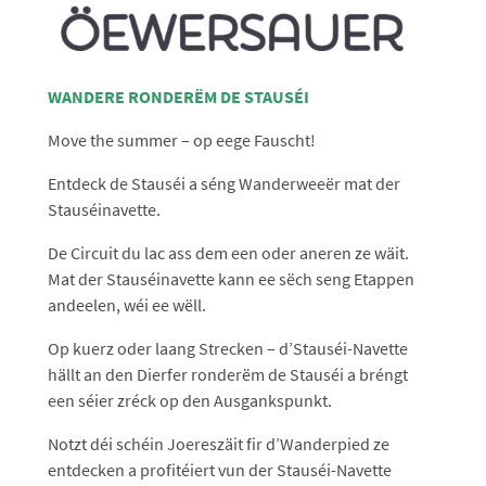
WANDERE RONDERËM DE STAUSÉI
Move the summer – op eege Fauscht!
Entdeck de Stauséi a séng Wanderweeër mat der
Stauséinavette.
De Circuit du lac ass dem een oder aneren ze wäit.
Mat der Stauséinavette kann ee sëch seng Etappen
andeelen, wéi ee wëll.
Op kuerz oder laang Strecken – d’Stauséi-Navette
hällt an den Dierfer ronderëm de Stauséi a bréngt
een séier zréck op den Ausgankspunkt.
Notzt déi schéin Joereszäit fir d’Wanderpied ze
entdecken a profitéiert vun der Stauséi-Navette