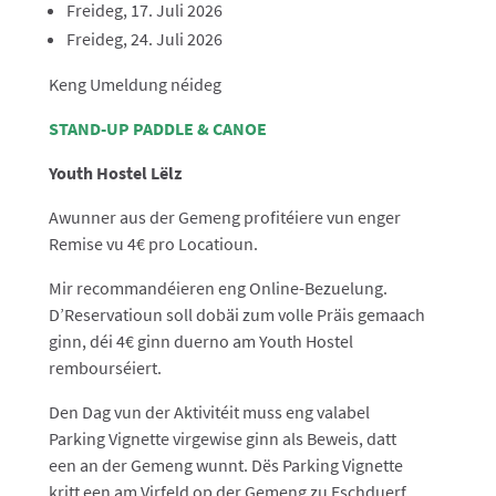
Freideg, 17. Juli 2026
Freideg, 24. Juli 2026
Keng Umeldung néideg
STAND-UP PADDLE & CANOE
Youth Hostel Lëlz
Awunner aus der Gemeng profitéiere vun enger
Remise vu 4€ pro Locatioun.
Mir recommandéieren eng Online-Bezuelung.
D’Reservatioun soll dobäi zum volle Präis gemaach
ginn, déi 4€ ginn duerno am Youth Hostel
rembourséiert.
Den Dag vun der Aktivitéit muss eng valabel
Parking Vignette virgewise ginn als Beweis, datt
een an der Gemeng wunnt. Dës Parking Vignette
kritt een am Virfeld op der Gemeng zu Eschduerf.