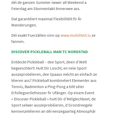
déi de ganzen Summer iwwer all Weekend a
Feierdag am Stonnentakt ënnerwee ass.
Dat garantéiert maximal Flexibilitéit fir Är
Wanderungen.
Déi exakt Fuerzäiten sinn op
www.mobiliteit.lu
ze
fannen.
DISCOVER PICKLEBALL MAM TC NORDSTAD
Entdeckt Pickleball – dee Sport, deen d’Welt
begeeschtert! Hutt Dir Loscht, en neie Sport
auszeprobéieren, dee Spaass mécht an einfach ze
léieren ass? Pickleball kombinéiert Elementer aus
Tennis, Badminton a Ping-Pong a bitt séier
Erfollegserliefnesser fir Ufänger. Op eisem Event
« Discover Pickleball » hutt Dir d’Méiglechkeet, de
Sport selwer auszeprobéieren, d’Grondreegele
kennenzeléieren an déi eenzegaarteg Atmosphär