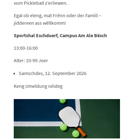
vum Pickleball z’erliewen.
Egal ob eleng, mat Frënn oder der Famill –
jiddereen ass wëllkomm!
Sportshal Eschduerf, Campus Am Ale Bësch
13:00-16:00
Alter: 10-99 Joer
Samschdes, 12. September 2026
Keng Umeldung néideg