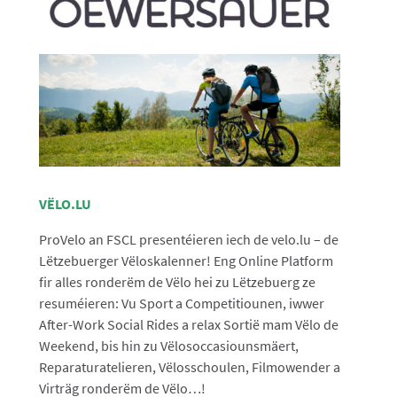
VËLO.LU
ProVelo an FSCL presentéieren iech de velo.lu – de
Lëtzebuerger Vëloskalenner! Eng Online Platform
fir alles ronderëm de Vëlo hei zu Lëtzebuerg ze
resuméieren: Vu Sport a Competitiounen, iwwer
After-Work Social Rides a relax Sortië mam Vëlo de
Weekend, bis hin zu Vëlosoccasiounsmäert,
Reparaturatelieren, Vëlosschoulen, Filmowender a
Virträg ronderëm de Vëlo…!