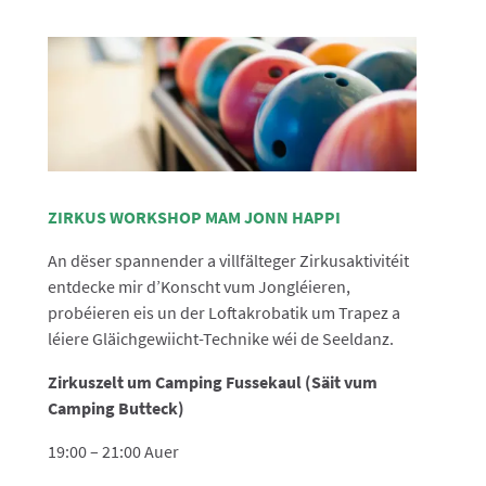
ZIRKUS WORKSHOP MAM JONN HAPPI
An dëser spannender a villfälteger Zirkusaktivitéit
entdecke mir d’Konscht vum Jongléieren,
probéieren eis un der Loftakrobatik um Trapez a
léiere Gläichgewiicht-Technike wéi de Seeldanz.
Zirkuszelt um Camping Fussekaul (Säit vum
Camping Butteck)
19:00 – 21:00 Auer