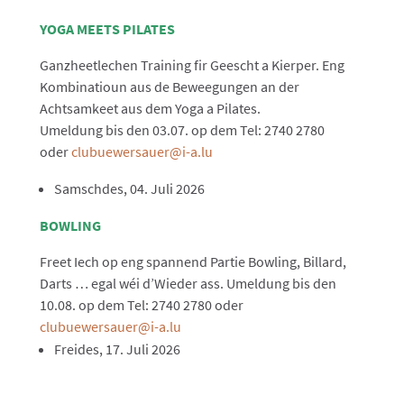
YOGA MEETS PILATES
Ganzheetlechen Training fir Geescht a Kierper. Eng
Kombinatioun aus de Beweegungen an der
Achtsamkeet aus dem Yoga a Pilates.
Umeldung bis den 03.07. op dem Tel: 2740 2780
oder
clubuewersauer@i-a.lu
Samschdes, 04. Juli 2026
BOWLING
Freet Iech op eng spannend Partie Bowling, Billard,
Darts … egal wéi d’Wieder ass. Umeldung bis den
10.08. op dem Tel: 2740 2780 oder
clubuewersauer@i-a.lu
Freides, 17. Juli 2026