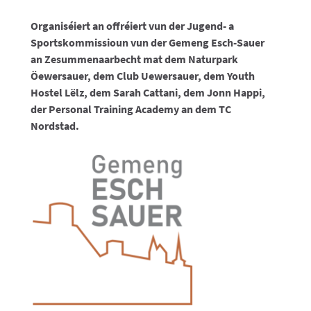
Organiséiert an offréiert vun der Jugend- a
Sportskommissioun vun der Gemeng Esch-Sauer
an Zesummenaarbecht mat dem Naturpark
Öewersauer, dem Club Uewersauer, dem Youth
Hostel Lëlz, dem Sarah Cattani, dem Jonn Happi,
der Personal Training Academy an dem TC
Nordstad.