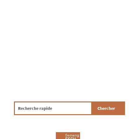
Le dispensaire à Eschdorf sera fermé du
08.08.2026 jusqu’au 30.08.2026 inclus. Le
dispensaire sera de nouveau ouvert à partir
du lundi, 31.08.2026.Pour vos prises de sang
pendant cette période, vous pouvez vous
adresser au centre de prélèvement de
KETTER-THILL à...