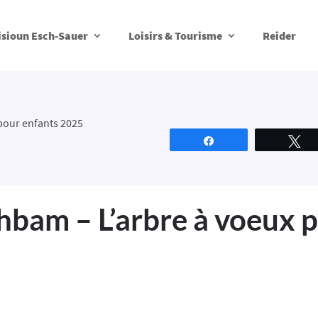
isioun Esch-Sauer
Loisirs & Tourisme
Reider
pour enfants 2025
Partagez
T
am – L’arbre à voeux p