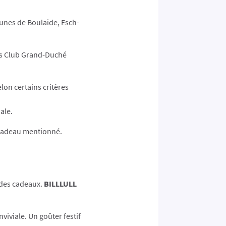
unes de Boulaide, Esch-
ons Club Grand-Duché
elon certains critères
ale.
e cadeau mentionné.
 des cadeaux.
BILLLULL
viviale. Un goûter festif