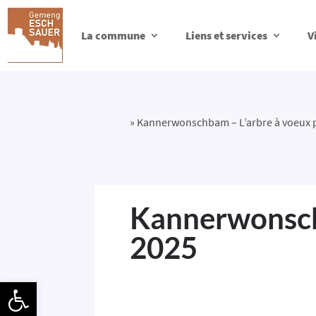
La commune
Liens et services
V
»
Kannerwonschbam – L’arbre à voeux 
Kannerwonschb
2025
Ouvrir la barre d’outils