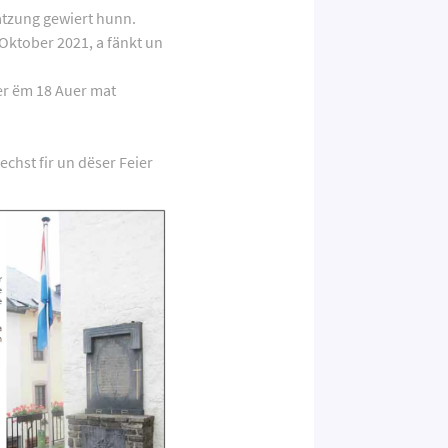
atzung gewiert hunn.
 Oktober 2021, a fänkt un
er ëm 18 Auer mat
lechst fir un dëser Feier