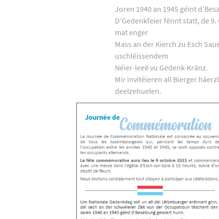
Joren 1940 an 1945 géint d’Bes
D’Gedenkfeier fënnt statt, de 9.
mat enger
Mass an der Kierch zu Esch Sau
uschléissendem
Néier-leeë vu Gedenk-Kränz.
Mir invitéieren all Bierger häerz
deelzehuelen.