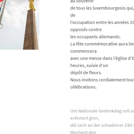
au souvenir
de tous les luxembourgeois qui
de
l’occupation entre les années 19
opposés contre
les occupants allemands.
La fête commémorative aura lieu
commencera
avec une messe dans l’église d’
heures, suivie d’un
dépôt de fleurs.
Nous invitons cordialement tout
célébrations.
Um Nationale Gedenkdag soll un
erënnert ginn,
déi sech an der schwéierer Zäi
tëschent den