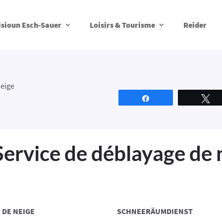
isioun Esch-Sauer
Loisirs & Tourisme
Reider
neige
Partagez
T
Service de déblayage de 
 DE NEIGE
SCHNEERÄUMDIENST