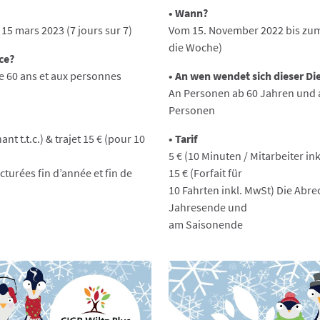
• Wann?
5 mars 2023 (7 jours sur 7)
Vom 15. November 2022 bis zum
die Woche)
ice?
e 60 ans et aux personnes
• An wen wendet sich dieser Die
An Personen ab 60 Jahren und a
Personen
nt t.t.c.) & trajet 15 € (pour 10
• Tarif
5 € (10 Minuten / Mitarbeiter in
cturées fin d’année et fin de
15 € (Forfait für
10 Fahrten inkl. MwSt) Die Abr
Jahresende und
am Saisonende