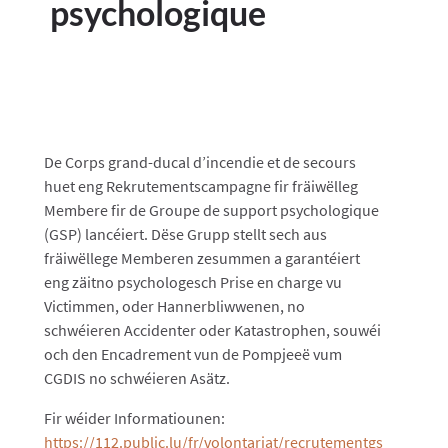
psychologique
De Corps grand-ducal d’incendie et de secours
huet eng Rekrutementscampagne fir fräiwëlleg
Membere fir de Groupe de support psychologique
(GSP) lancéiert. Dëse Grupp stellt sech aus
fräiwëllege Memberen zesummen a garantéiert
eng zäitno psychologesch Prise en charge vu
Victimmen, oder Hannerbliwwenen, no
schwéieren Accidenter oder Katastrophen, souwéi
och den Encadrement vun de Pompjeeë vum
CGDIS no schwéieren Asätz.
Fir wéider Informatiounen:
https://112.public.lu/fr/volontariat/recrutementgs