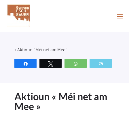
»
Aktioun “Méi net am Mee”
Partagez
Tweetez
WhatsApp
Email
Aktioun « Méi net am
Mee »