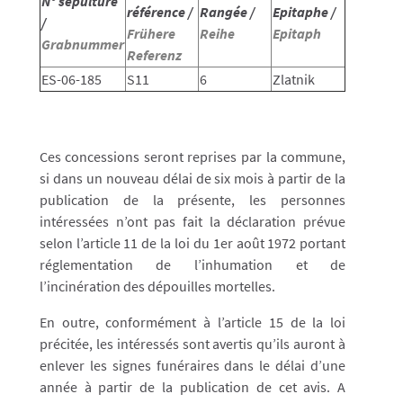
N° sépulture
référence /
Rangée /
Epitaphe /
/
Frühere
Reihe
Epitaph
Grabnummer
Referenz
ES-06-185
S11
6
Zlatnik
Ces concessions seront reprises par la commune,
si dans un nouveau délai de six mois à partir de la
publication de la présente, les personnes
intéressées n’ont pas fait la déclaration prévue
selon l’article 11 de la loi du 1er août 1972 portant
réglementation de l’inhumation et de
l’incinération des dépouilles mortelles.
En outre, conformément à l’article 15 de la loi
précitée, les intéressés sont avertis qu’ils auront à
enlever les signes funéraires dans le délai d’une
année à partir de la publication de cet avis. A