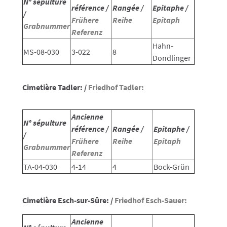
N° sépulture
référence /
Rangée /
Epitaphe /
/
Frühere
Reihe
Epitaph
Grabnummer
Referenz
Hahn-
MS-08-030
3-022
8
Dondlinger
Cimetière Tadler: /
Friedhof Tadler:
Ancienne
N° sépulture
référence /
Rangée /
Epitaphe /
/
Frühere
Reihe
Epitaph
Grabnummer
Referenz
TA-04-030
4-14
4
Bock-Grün
Cimetière Esch-sur-Sûre: /
Friedhof Esch-Sauer:
Ancienne