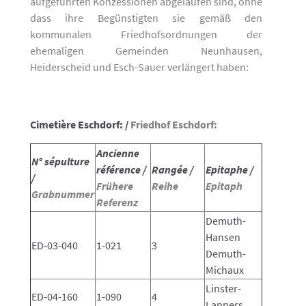
aufgeführten Konzessionen abgelaufen sind, ohne
dass ihre Begünstigten sie gemäß den
kommunalen Friedhofsordnungen der
ehemaligen Gemeinden Neunhausen,
Heiderscheid und Esch-Sauer verlängert haben:
Cimetière Eschdorf: /
Friedhof Eschdorf:
Ancienne
N° sépulture
référence /
Rangée /
Epitaphe /
/
Frühere
Reihe
Epitaph
Grabnummer
Referenz
Demuth-
Hansen
ED-03-040
1-021
3
Demuth-
Michaux
Linster-
ED-04-160
1-090
4
Lanners