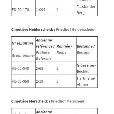
Fassbinder-
ED-02-170
1-094
2
Berg
Cimetière Heiderscheid: /
Friedhof Heiderscheid:
Ancienne
N° sépulture
référence /
Rangée /
Epitaphe /
/
Frühere
Reihe
Epitaph
Grabnummer
Referenz
Gloesener-
HE-02-040
2-63
2
Bechet
Hartmann-
HE-05-050
2-19
5
Ahnen
Cimetière Merscheid: /
Friedhof Merscheid:
Ancienne