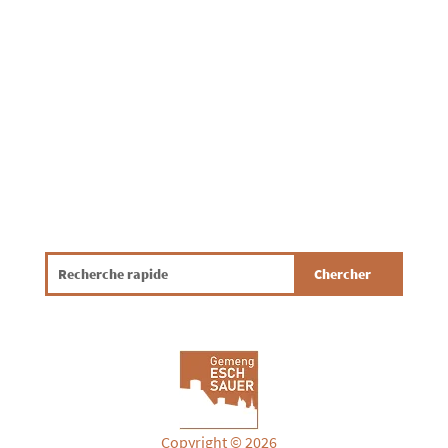
garantéieren, ass et wichteg, datt jidderee
bewosst a verantwortungsvoll mat
Drénkwaasser ëmgeet. Mat e puer...
Copyright © 2026