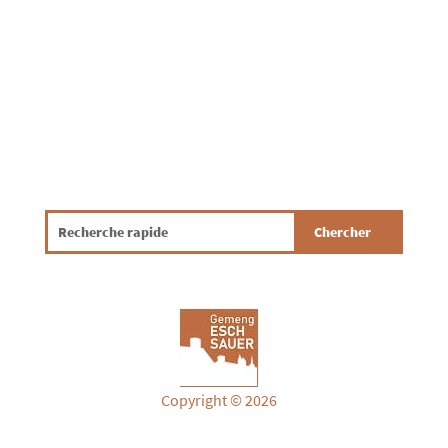
bewosst a verantwortungsvoll mat
Drénkwaasser ëmgeet. Mat e puer...
Copyright © 2026