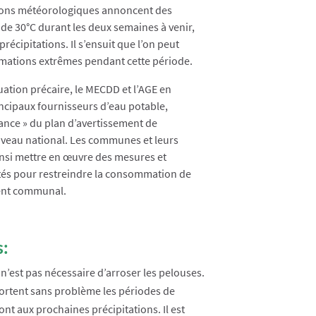
ions météorologiques annoncent des
e 30°C durant les deux semaines à venir,
récipitations. Il s’ensuit que l’on peut
mations extrêmes pendant cette période.
uation précaire, le MECDD et l’AGE en
incipaux fournisseurs d’eau potable,
lance » du plan d’avertissement de
 niveau national. Les communes et leurs
nsi mettre en œuvre des mesures et
vités pour restreindre la consommation de
ment communal.
s:
 n’est pas nécessaire d’arroser les pelouses.
pportent sans problème les périodes de
ont aux prochaines précipitations. Il est