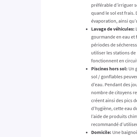
préférable d’irriguer s
quand le sol est frais.
évaporation, ainsi qu’
Lavage de véhicules:
L
gourmande en eau et f
périodes de sécheress
utiliser les stations d
fonctionnent en circuit
Piscines hors sol:
Un g
sol / gonflables peuve
d’eau. Pendant des jo
nombre de citoyens re
créent ainsi des pics
d’hygiène, cette eau d
l’aide de produits chim
recommandé d’utiliser
Domicile:
Une baignoi