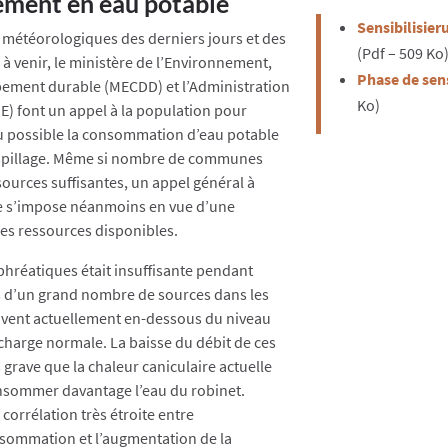
ement en eau potable
Sensibilisie
 météorologiques des derniers jours et des
(Pdf – 509 Ko
 à venir, le ministère de l’Environnement,
Phase de sens
pement durable (MECDD) et l’Administration
Ko)
GE) font un appel à la population pour
du possible la consommation d’eau potable
gaspillage. Même si nombre de communes
ources suffisantes, un appel général à
e s’impose néanmoins en vue d’une
es ressources disponibles.
hréatiques était insuffisante pendant
its d’un grand nombre de sources dans les
ouvent actuellement en-dessous du niveau
harge normale. La baisse du débit de ces
 grave que la chaleur caniculaire actuelle
onsommer davantage l’eau du robinet.
corrélation très étroite entre
nsommation et l’augmentation de la