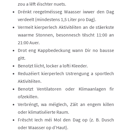
zou a lëft éischter nuets.
Drénkt reegelméisseg Waasser iwwer den Dag
verdeelt (mindestens 1,5 Liter pro Dag).
Vermeit kierperlech Aktivitéiten an de stäerkste
waarme Stonnen, besonnesch tëscht 11:00 an
21:00 Auer.
Drot eng Kappbedeckung wann Dir no bausse
gitt.
Benotzt liicht, locker a lofti Kleeder.
Reduzéiert kierperlech Ustrengung a sportlech
Aktivitéiten.
Benotzt Ventilatoren oder Klimaanlagen fir
ofzekillen.
Verbréngt, wa méiglech, Zäit an engem killen
oder klimatiséierte Raum.
Frëscht Iech méi Mol den Dag op (z. B. Dusch
oder Waasser op d’Haut).