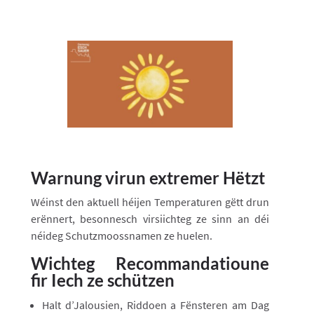
Warnung virun extremer Hëtzt
Wéinst den aktuell héijen Temperaturen gëtt drun
erënnert, besonnesch virsiichteg ze sinn an déi
néideg Schutzmoossnamen ze huelen.
Wichteg Recommandatioune
fir Iech ze schützen
Halt d’Jalousien, Riddoen a Fënsteren am Dag