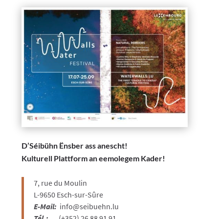
D’Séibühn Ënsber ass anescht!
Kulturell Plattform an eemolegem Kader!
7, rue du Moulin
L-9650 Esch-sur-Sûre
E-Mail:
info@seibuehn.lu
Tél.:
(+352) 26 88 91 91