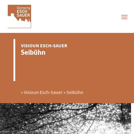
VISIOUN ESCH-SAUER
Seibühn
»
Visioun Esch-Sauer
»
Seibühn