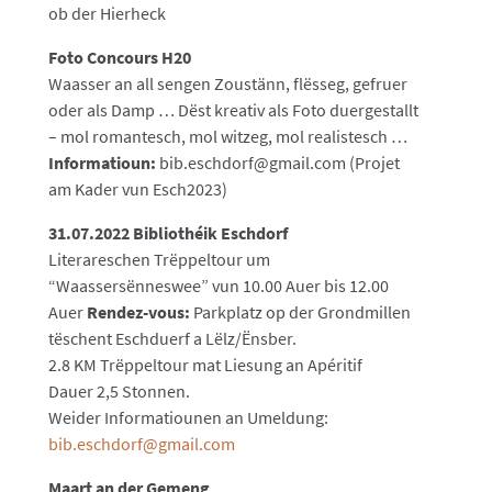
ob der Hierheck
Foto Concours H20
Waasser an all sengen Zoustänn, flësseg, gefruer
oder als Damp … Dëst kreativ als Foto duergestallt
– mol romantesch, mol witzeg, mol realistesch …
Informatioun:
bib.eschdorf@gmail.com (Projet
am Kader vun Esch2023)
31.07.2022 Bibliothéik Eschdorf
Literareschen Trëppeltour um
“Waassersënneswee” vun 10.00 Auer bis 12.00
Auer
Rendez-vous:
Parkplatz op der Grondmillen
tëschent Eschduerf a Lëlz/Ënsber.
2.8 KM Trëppeltour mat Liesung an Apéritif
Dauer 2,5 Stonnen.
Weider Informatiounen an Umeldung:
bib.eschdorf@gmail.com
Maart an der Gemeng