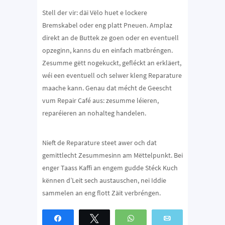
Stell der vir: däi Vëlo huet e lockere
Bremskabel oder eng platt Pneuen. Amplaz
direkt an de Buttek ze goen oder en eventuell
opzeginn, kanns du en einfach matbréngen.
Zesumme gëtt nogekuckt, gefléckt an erkläert,
wéi een eventuell och selwer kleng Reparature
maache kann. Genau dat mécht de Geescht
vum Repair Café aus: zesumme léieren,
reparéieren an nohalteg handelen.
Nieft de Reparature steet awer och dat
gemittlecht Zesummesinn am Mëttelpunkt. Bei
enger Taass Kaffi an engem gudde Stéck Kuch
kënnen d’Leit sech austauschen, nei Iddie
sammelen an eng flott Zäit verbréngen.
Partagez
Tweetez
WhatsApp
Email