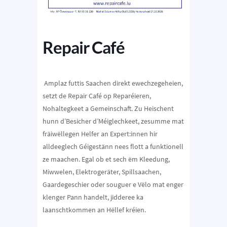
Repair Café
Amplaz futtis Saachen direkt ewechzegeheien,
setzt de Repair Café op Reparéieren,
Nohaltegkeet a Gemeinschaft. Zu Heischent
hunn d’Besicher d’Méiglechkeet, zesumme mat
fräiwëllegen Helfer an Expert:innen hir
alldeeglech Géigestänn nees flott a funktionell
ze maachen. Egal ob et sech ëm Kleedung,
Miwwelen, Elektrogeräter, Spillsaachen,
Gaardegeschier oder souguer e Vëlo mat enger
klenger Pann handelt, jidderee ka
laanschtkommen an Hëllef kréien.