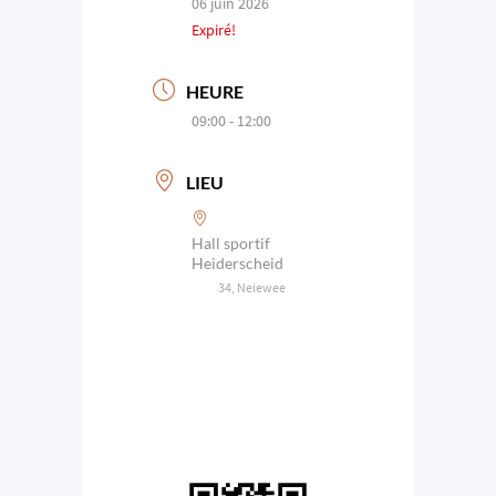
06 juin 2026
Expiré!
HEURE
09:00 - 12:00
LIEU
Hall sportif
Heiderscheid
34, Neiewee