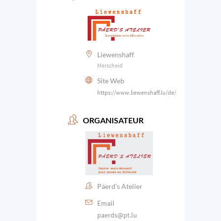
Liewenshaff
Merscheid
Site Web
https://www.liewenshaff.lu/de/
ORGANISATEUR
Päerd's Atelier
Email
paerds@pt.lu