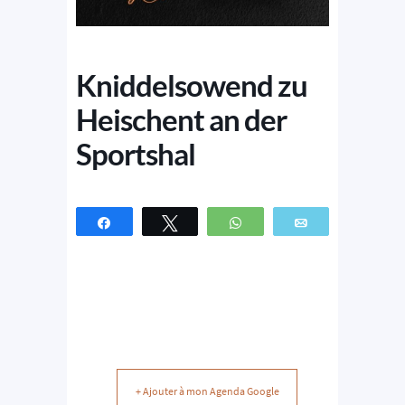
Kniddelsowend zu
Heischent an der
Sportshal
Partagez
Tweetez
WhatsApp
Email
+ Ajouter à mon Agenda Google