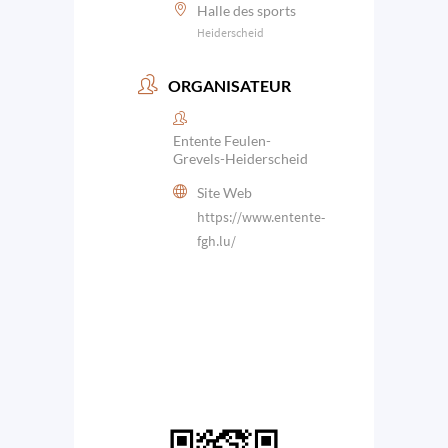
Halle des sports
Heiderscheid
ORGANISATEUR
Entente Feulen-
Grevels-Heiderscheid
Site Web
https://www.entente-
fgh.lu/