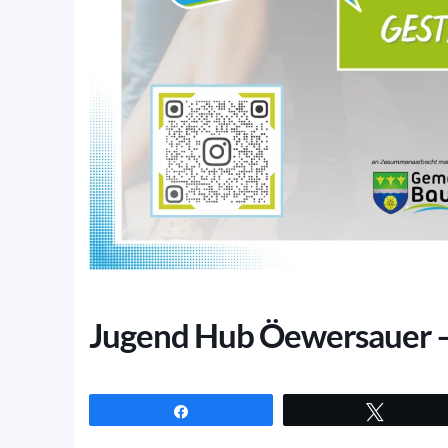
Jugend Hub Öewersauer 
Partagez
Tweetez