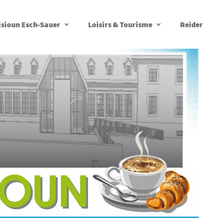
isioun Esch-Sauer
Loisirs & Tourisme
Reider