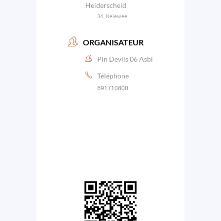
Heiderscheid
34, Neiewee
ORGANISATEUR
Pin Devils 06 Asbl
Téléphone
691710800