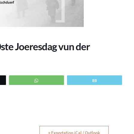
te Joeresdag vun der
WhatsApp
Email
+ Exportation iCal / Outlook