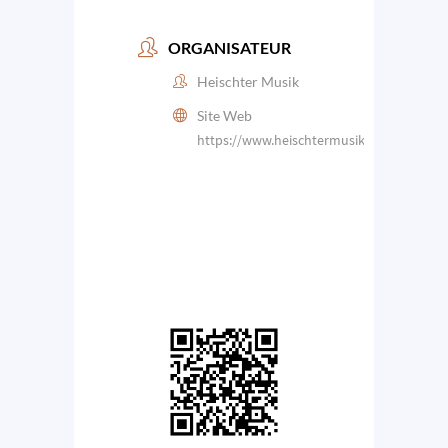
ORGANISATEUR
Heischter Musik
Site Web
https://www.heischtermusik.lu/fr/homep