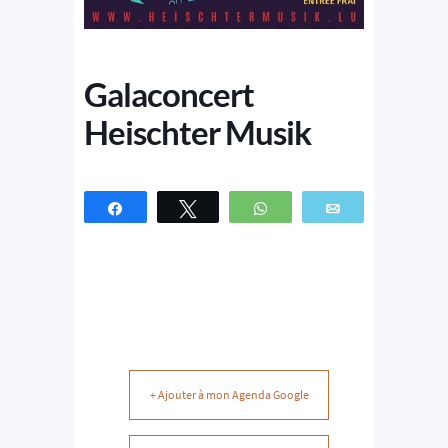
Galaconcert
Heischter Musik
Partagez
Tweetez
WhatsApp
Email
+ Ajouter à mon Agenda Google