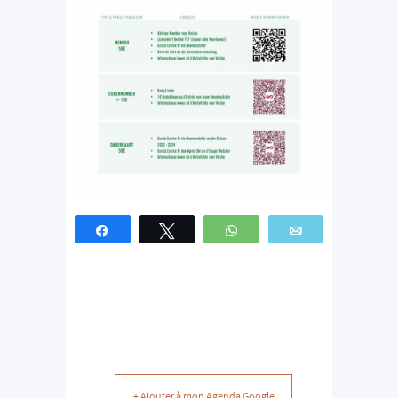
Partagez
Tweetez
WhatsApp
Email
+ Ajouter à mon Agenda Google