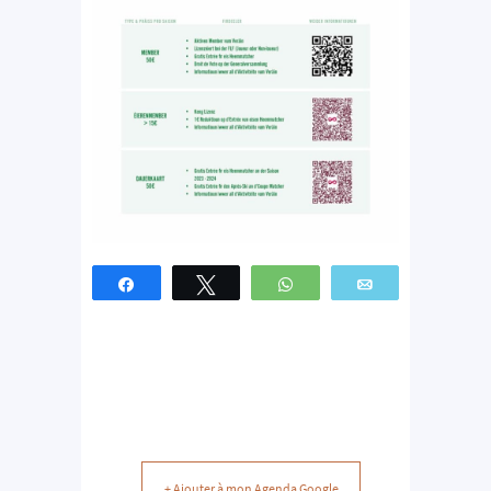
Partagez
Tweetez
WhatsApp
Email
+ Ajouter à mon Agenda Google