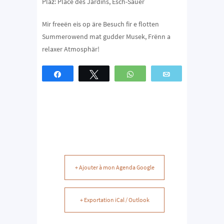
Plaz:
Place des Jardins, Esch-Sauer
Mir freeën eis op äre Besuch fir e flotten
Summerowend mat gudder Musek, Frënn a
relaxer Atmosphär!
Partagez
Tweetez
WhatsApp
Email
+ Ajouter à mon Agenda Google
+ Exportation iCal / Outlook