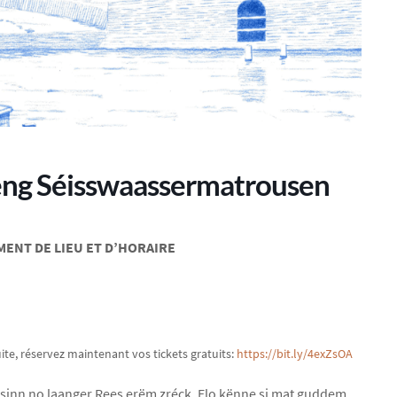
eng Séisswaassermatrousen
ENT DE LIEU ET D’HORAIRE
uite, réservez maintenant vos tickets gratuits:
https://bit.ly/4exZsOA
sinn no laanger Rees erëm zréck. Elo kënne si mat guddem