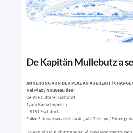
De Kapitän Mullebutz a s
ÄNNERUNG VUN DER PLAZ AN AUERZÄIT / CHANGEM
Nei Plaz / Nouveau lieu:
Centre Culturel Eschdorf
1, am Kierschepesch
L-9151 Eschdorf
Fräien Entrée, reservéiert elo är gratis Ticketen / Entrée grat
De Kapitän Mullebutz a seng Séisswaassermatrousen 