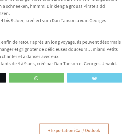
n a schneeken, hmmm! Dir kleng a grouss Pirate sidd
nzen.
4 bis 9 Joer, kreéiert vum Dan Tanson a vum Georges
 enfin de retour après un long voyage. Ils peuvent désormais
 manger et grignoter de délicieuses douceurs… miam! Petits
 chanter et à danser avec eux.
fants de 4 à 9 ans, créé par Dan Tanson et Georges Urwald.
WhatsApp
Email
+ Exportation iCal / Outlook