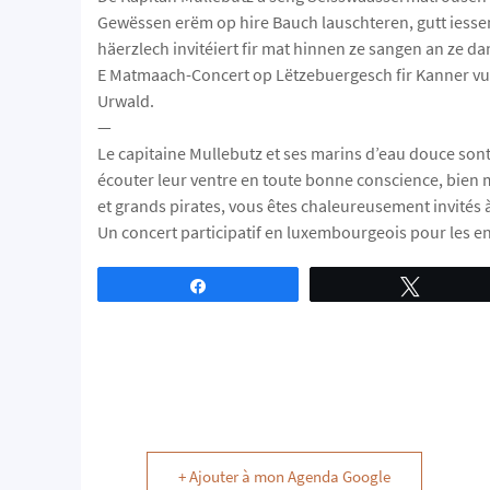
Gewëssen erëm op hire Bauch lauschteren, gutt iesse
häerzlech invitéiert fir mat hinnen ze sangen an ze da
E Matmaach-Concert op Lëtzebuergesch fir Kanner vu 
Urwald.
—
Le capitaine Mullebutz et ses marins d’eau douce sont
écouter leur ventre en toute bonne conscience, bien
et grands pirates, vous êtes chaleureusement invités à
Un concert participatif en luxembourgeois pour les en
Partagez
Tweetez
+ Ajouter à mon Agenda Google