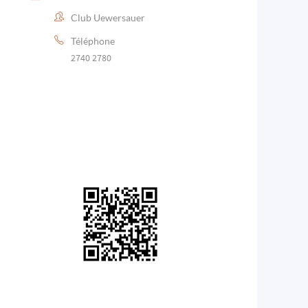
Club Uewersauer
Téléphone
2740 2780