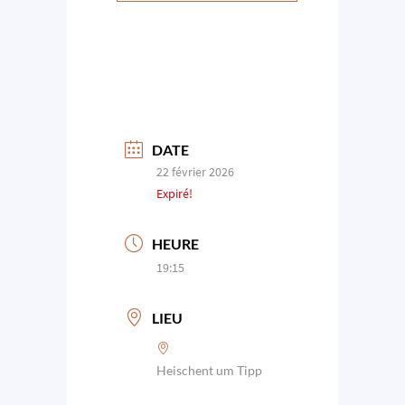
DATE
22 février 2026
Expiré!
HEURE
19:15
LIEU
Heischent um Tipp