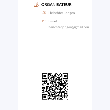
ORGANISATEUR
Heischter Jongen
Email
heischterjongen@gmail.com