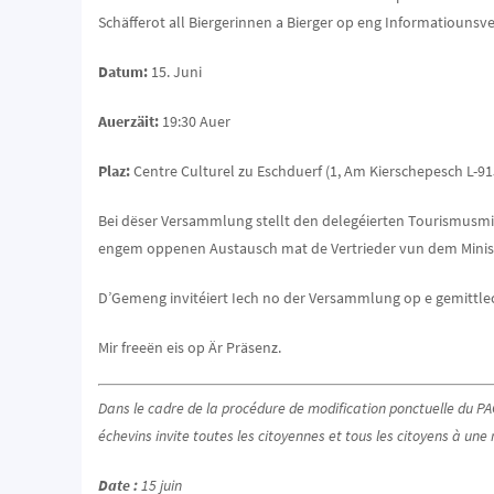
Schäfferot all Biergerinnen a Bierger op eng Informatiouns
Datum:
15. Juni
Auerzäit:
19:30 Auer
Plaz:
Centre Culturel zu Eschduerf (1, Am Kierschepesch L-91
Bei dëser Versammlung stellt den delegéierten Tourismusmini
engem oppenen Austausch mat de Vertrieder vun dem Ministè
D’Gemeng invitéiert Iech no der Versammlung op e gemittlec
Mir freeën eis op Är Präsenz.
Dans le cadre de la procédure de modification ponctuelle du P
échevins invite toutes les citoyennes et tous les citoyens à une
Date :
15 juin