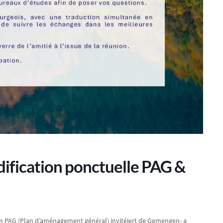
fication ponctuelle PAG &
um PAG (Plan d’aménagement général) invitéiert de Gemengen- a