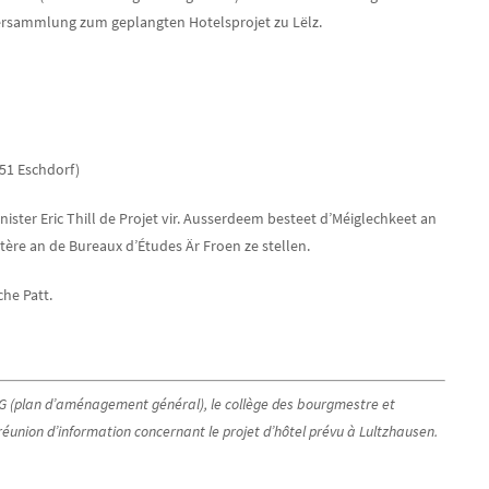
versammlung zum geplangten Hotelsprojet zu Lëlz.
51 Eschdorf)
ster Eric Thill de Projet vir. Ausserdeem besteet d’Méiglechkeet an
re an de Bureaux d’Études Är Froen ze stellen.
he Patt.
AG (plan d’aménagement général), le collège des bourgmestre et
 réunion d’information concernant le projet d’hôtel prévu à Lultzhausen.