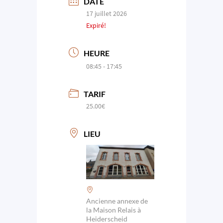
DATE
17 juillet 2026
Expiré!
HEURE
08:45 - 17:45
TARIF
25.00€
LIEU
Ancienne annexe de
la Maison Relais à
Heiderscheid