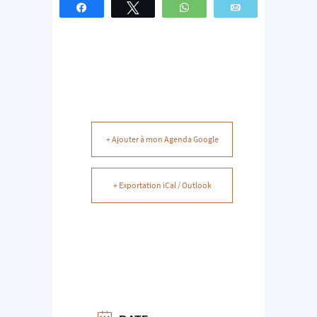
Partagez
Tweetez
WhatsApp
Email
+ Ajouter à mon Agenda Google
+ Exportation iCal / Outlook