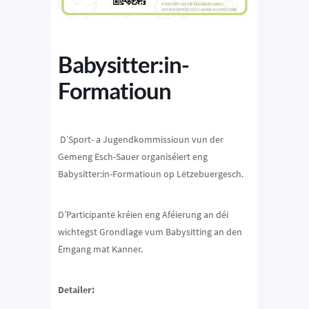
Babysitter:in-
Formatioun
D’Sport- a Jugendkommissioun vun der
Gemeng Esch-Sauer organiséiert eng
Babysitter:in-Formatioun op Lëtzebuergesch.
D’Participantë kréien eng Aféierung an déi
wichtegst Grondlage vum Babysitting an den
Ëmgang mat Kanner.
Detailer: