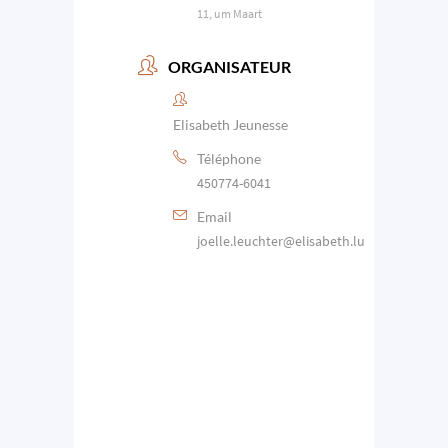
11, um Maart
ORGANISATEUR
Elisabeth Jeunesse
Téléphone
450774-6041
Email
joelle.leuchter@elisabeth.lu