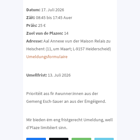
Datum:
17. Juli 2026
Zäit:
08:45 bis 17:45 Auer
Präis:
25 €
Zuel vun de Plazen:
14
Adresse:
Aal Annexe vun der Maison Relais zu
Heischent (11, um Maart; L-9157 Heiderscheid)
Umeldungsformulaire
Umellfrist:
13. Juli 2026
Prioritéit ass fir Awunner:innen aus der
Gemeng Esch-Sauer an aus der Ëmgéigend.
Mir bieden ëm eng fristgerecht Umeldung, well
d’Plaze limitéiert sinn.