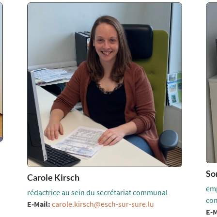
So
Carole Kirsch
emp
rédactrice au sein du secrétariat communal
co
E-Mail:
carole.kirsch@esch-sur-sure.lu
E-M