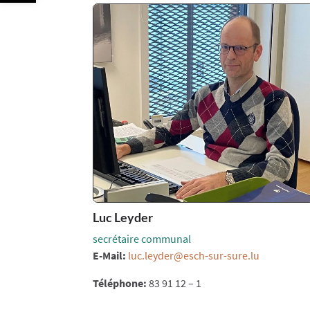
Luc Leyder
secrétaire communal
E-Mail:
luc.leyder@esch-sur-sure.lu
Téléphone:
83 91 12 – 1