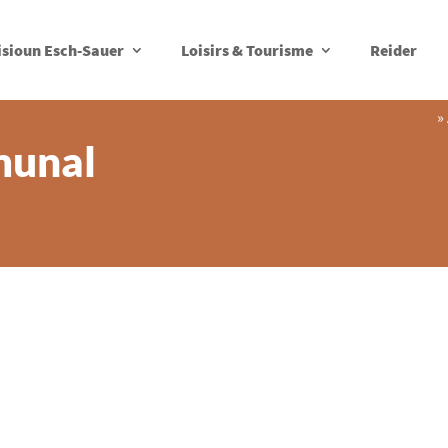
isioun Esch-Sauer
Loisirs & Tourisme
Reider
»
munal