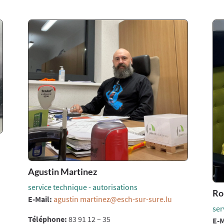
Agustin Martinez
service technique - autorisations
Ro
E-Mail:
agustin martinez@esch-sur-sure.lu
ser
Téléphone:
83 91 12 – 35
E-M