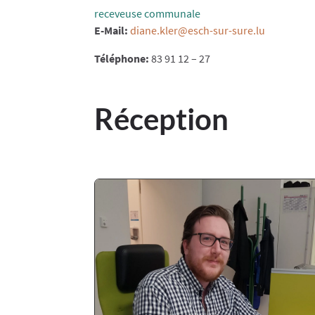
receveuse communale
E-Mail:
diane.kler@esch-sur-sure.lu
Téléphone:
83 91 12 – 27
Réception