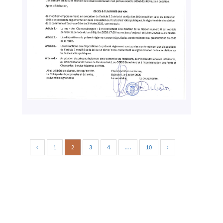
‹
1
2
3
4
…
10
›