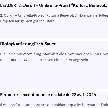
LEADER: 2. Opruff – Umbrella-Projet “Kultur a Benevola
2. Opruff – Umbrella-Projet “Kultur a Benevolat” No engem erfolle
Projeten ausgewielt goufen, start ...
Biotopkartierung Esch-Sauer
Die Gemeindeverwaltung informiert die Einwohnerinnen und Einwoh
der Firma LSC360 in unserer Gemeindeunterwegs sein ...
Fermeture exceptionnelle en date du 22 avril 2026
Il est porté à la connaissance des habitants que les bureaux de l