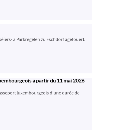
kéiers- a Parkregelen zu Eschdorf agefouert.
xembourgeois à partir du 11 mai 2026
 passeport luxembourgeois d'une durée de