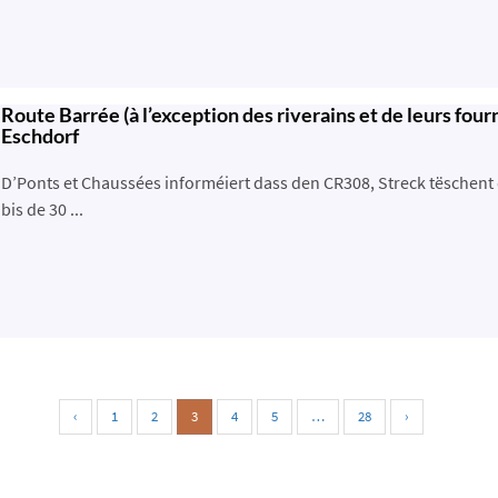
Route Barrée (à l’exception des riverains et de leurs fo
Eschdorf
D’Ponts et Chaussées informéiert dass den CR308, Streck tëschent 
bis de 30 ...
‹
1
2
3
4
5
…
28
›