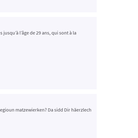
usqu’à l’âge de 29 ans, qui sont à la
Regioun matzewierken? Da sidd Dir häerzlech