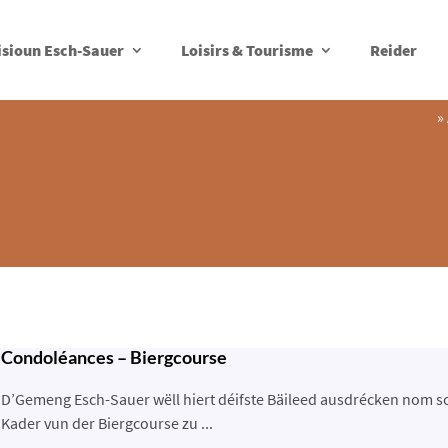
isioun Esch-Sauer
Loisirs & Tourisme
Reider
»
Condoléances – Biergcourse
D’Gemeng Esch-Sauer wëll hiert déifste Bäileed ausdrécken nom s
Kader vun der Biergcourse zu ...