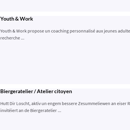
Youth & Work
Youth & Work propose un coaching personnalisé aux jeunes adultes j
recherche ...
Biergeratelier / Atelier citoyen
Hutt Dir Loscht, aktiv un engem bessere Zesummeliewen an eiser 
invitéiert an de Biergeratelier ...