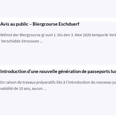
Avis au public – Biergcourse Eschduerf
Wéinst der Biergcourse gi vum 1. bis den 3. Mee 2026 temporär Ver
Verschidde Stroossen ...
Introduction d’une nouvelle génération de passeports lu
En raison de travaux préparatifs liés à l'introduction du nouveau
validité de 10 ans, aucun ...