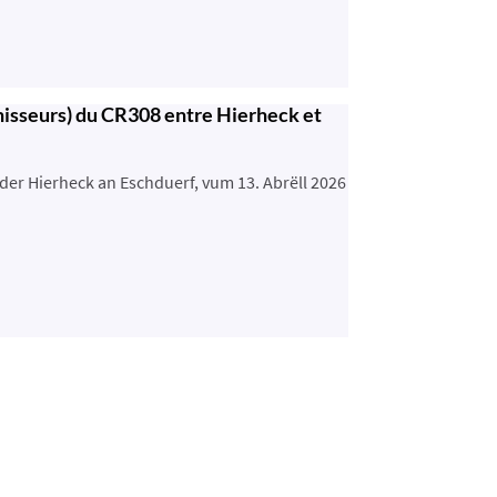
urnisseurs) du CR308 entre Hierheck et
der Hierheck an Eschduerf, vum 13. Abrëll 2026