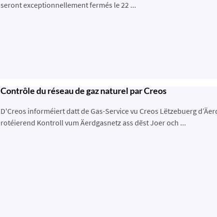
seront exceptionnellement fermés le 22 ...
Contrôle du réseau de gaz naturel par Creos
D'Creos informéiert datt de Gas-Service vu Creos Lëtzebuerg d’Äer
rotéierend Kontroll vum Äerdgasnetz ass dëst Joer och ...