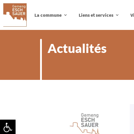
La commune
Liens et services
V
Actualités
Ouvrir la barre d’outils