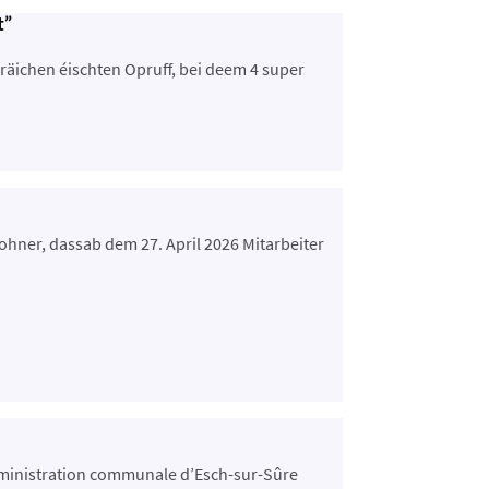
t”
gräichen éischten Opruff, bei deem 4 super
ner, dassab dem 27. April 2026 Mitarbeiter
’administration communale d’Esch-sur-Sûre